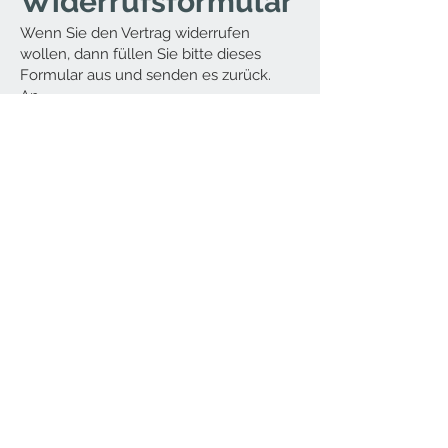
Widerrufsformular
Wenn Sie den Vertrag widerrufen
wollen, dann füllen Sie bitte dieses
Formular aus und senden es zurück.
An
Laura Hinze
Lusweg 105
79650 Schopfheim
Deutschland
E-Mail: info@mywicks.de
Hiermit widerrufe(n) ich/wir (*) den von
mir/uns (*) abgeschlossenen Vertrag
über den Kauf der folgenden Waren
(*)/die Erbringung der folgenden
Dienstleistung (*)
___________________________________
____________________
___________________________________
____________________
Bestellt am (*) ____________ / erhalten
am (*) __________________